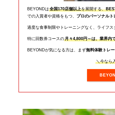
BEYONDは
全国170店舗以上
を展開する、
BE
での入賞者や資格をもつ、
プロのパーソナルト
過度な食事制限やトレーニングなく、ライフス
特に回数券コースの
月々4,800円～は、業界内
BEYONDが気になる方は、まず
無料体験トレー
＼今なら入
BEY