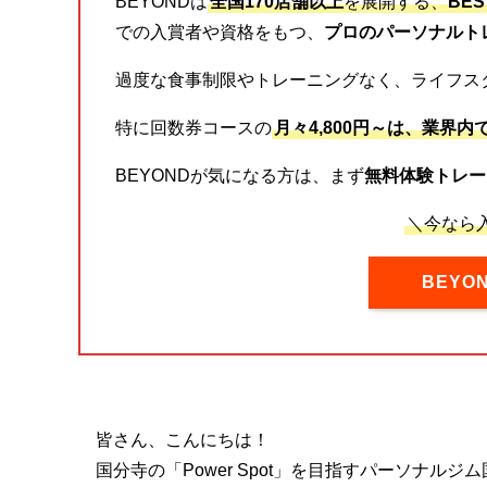
BEYONDは
全国170店舗以上
を展開する、
BE
での入賞者や資格をもつ、
プロのパーソナルト
過度な食事制限やトレーニングなく、ライフス
特に回数券コースの
月々4,800円～は、業界内
BEYONDが気になる方は、まず
無料体験トレー
＼今なら入
BEY
皆さん、こんにちは！
国分寺の「Power Spot」を目指すパーソナルジ