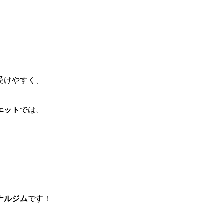
受けやすく、
エット
では、
ナルジム
です！