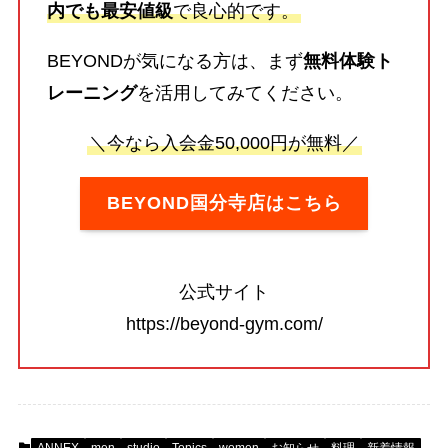
内でも最安値級
で良心的です。
BEYONDが気になる方は、まず
無料体験ト
レーニング
を活用してみてください。
＼今なら入会金50,000円が無料／
BEYOND国分寺店はこちら
公式サイト
https://beyond-gym.com/
ANNEX
men
studio
Topics
women
お知らせ
料理
新着情報