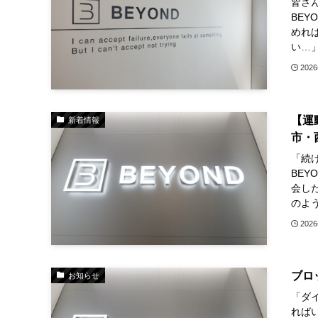
皆さん
BE
めれ
い…」
202
【運
新着情報
市・
「続
BEY
会し
のよう
202
ブロ
お知らせ
「ダ
れば