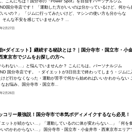
、こんにちは！国分寺の『Power Spot』を目指すパーソナルジム
YOND国分寺店です！ 「運動した方がいいのは分かっているけど、何から
ばいいの？」 「ジムに行ってみたいけど、マシンの使い方も分からな
 そんな不安を感じていませんか？ ...
6年2月27日
動×ダイエット】継続する秘訣とは？｜国分寺市・国立市・小
西東京市でジムをお探しの方へ
けられない…」と悩んでいませんか？ こんにちは。パーソナルジム
OND 国分寺店です。 ・ダイエットが3日坊主で終わってしまう・ジムに
たけど行かなくなった・運動が苦手で何から始めればいいかわからない 
なお悩み、国分寺市・国立市...
6年2月26日
ッコリー最強説！国分寺市で本気ボディメイクするなら必見！
イエットが続かない…」「運動しているのに体が変わらない…」「何を
いいのかわからない…」 国分寺市・国立市・小金井市・西東京市エリア