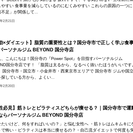
しやすい 食事量を減らしているのにむくみやすい これらの原因の一つに
不足」が関係して...
6年2月21日
動×ダイエット】脂質の重要性とは？国分寺市で正しく学ぶ食
パーソナルジム BEYOND 国分寺店
、こんにちは！国分寺の『Power Spot』を目指すパーソナルジム
YOND国分寺店です！ 「脂質は太るから、なるべく抜いたほうがいいです
」 国分寺市・国立市・小金井市・西東京市エリアで 国分寺市 ジムや国
探している方から、よくい...
6年2月20日
性必見】筋トレとピラティスどちらが痩せる？｜国分寺市で運
ならパーソナルジム BEYOND 国分寺店
せたいけど、何をすればいいの？」と悩む女性へ ・筋トレはムキムキに
うで怖い・ピラティスは本当に痩せるの？・自己流ダイエットで何度も