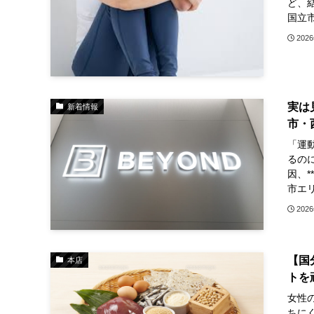
ど、
国立市
202
実は
新着情報
市・
「運
るの
因、*
市エリ
202
【国
本店
トを
女性
ちに