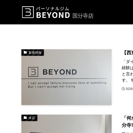
【西
新着情報
「ダ
経験
と言
す。 
202
「何
本店
分寺