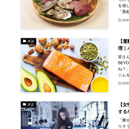
を崩
「亜鉛
202
【運
本店
理｜
皆さん
BE
ね？
ジムを
202
【女
本店
する
「痩
りそ