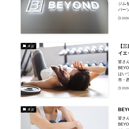
ジム
パーソ
202
【三
本店
イエ
皆さん
BE
はい
市・西
202
BE
本店
皆さん
BEY