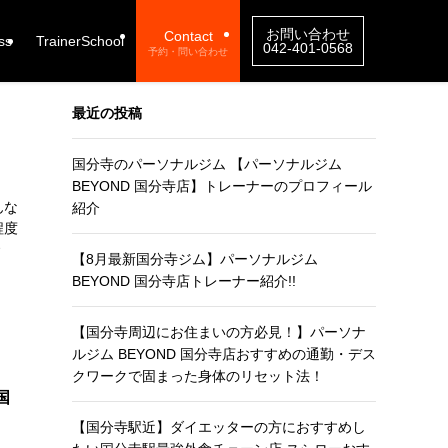
お問い合わせ
Contact
ss
TrainerSchool
042-401-0568
予約・問い合わせ
最近の投稿
国分寺のパーソナルジム 【パーソナルジム
BEYOND 国分寺店】トレーナーのプロフィール
んな
紹介
程度
【8月最新国分寺ジム】パーソナルジム
BEYOND 国分寺店トレーナー紹介!!
【国分寺周辺にお住まいの方必見！】パーソナ
ルジム BEYOND 国分寺店おすすめの通勤・デス
クワークで固まった身体のリセット法！
国
【国分寺駅近】ダイエッターの方におすすめし