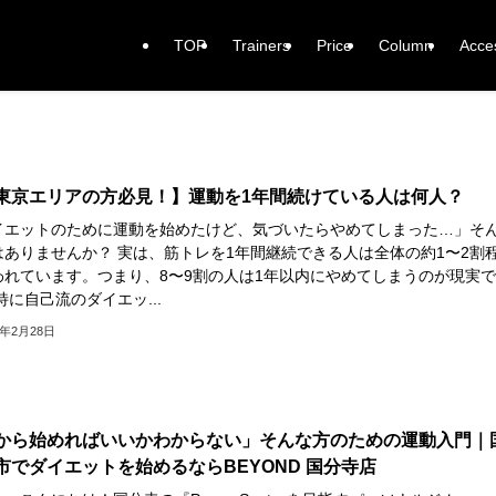
TOP
Trainers
Price
Column
Acce
東京エリアの方必見！】運動を1年間続けている人は何人？
イエットのために運動を始めたけど、気づいたらやめてしまった…」そ
はありませんか？ 実は、筋トレを1年間継続できる人は全体の約1〜2割
われています。つまり、8〜9割の人は1年以内にやめてしまうのが現実で
特に自己流のダイエッ...
6年2月28日
から始めればいいかわからない」そんな方のための運動入門｜
市でダイエットを始めるならBEYOND 国分寺店