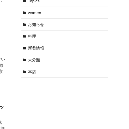
Topics
・
women
お知らせ
料理
新着情報
てい
未分類
原
京
本店
ッ
落
体調