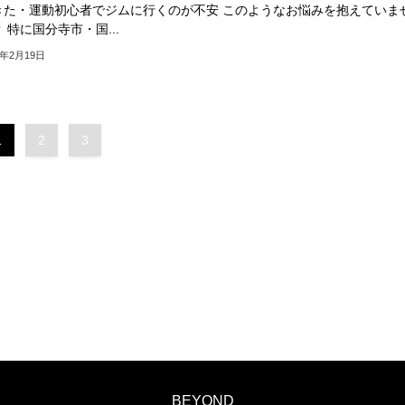
きた・運動初心者でジムに行くのが不安 このようなお悩みを抱えていま
 特に国分寺市・国...
6年2月19日
1
2
3
BEYOND