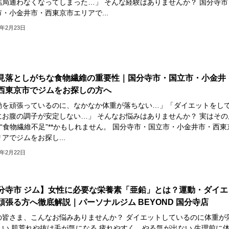
結局通わなくなってしまった…」 そんな経験はありませんか？ 国分寺市
・小金井市・西東京市エリアで...
6年2月23日
見落としがちな食物繊維の重要性｜国分寺市・国立市・小金井
西東京市でジムをお探しの方へ
動を頑張っているのに、なかなか体重が落ちない…」「ダイエットをし
にお腹の調子が安定しない…」 そんなお悩みはありませんか？ 実はその
*“食物繊維不足”**かもしれません。 国分寺市・国立市・小金井市・西東
アでジムをお探し...
6年2月22日
分寺市 ジム】女性に必要な栄養素「亜鉛」とは？運動・ダイエ
頑張る方へ徹底解説｜パーソナルジム BEYOND 国分寺店
の皆さま、こんなお悩みありませんか？ ダイエットしているのに体重が
くい 肌荒れや抜け毛が気になる 疲れやすく、やる気が出ない 生理前に